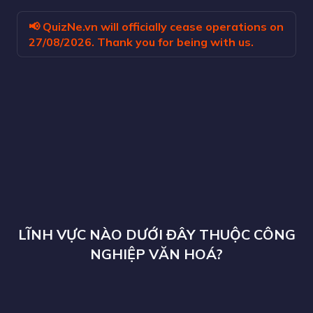
📢
QuizNe.vn
will officially cease operations on
27/08/2026
. Thank you for being with us.
LĨNH VỰC NÀO DƯỚI ĐÂY THUỘC CÔNG
NGHIỆP VĂN HOÁ?